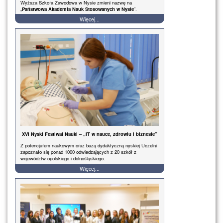
Wyższa Szkoła Zawodowa w Nysie zmieni nazwę na
„
Państwowa Akademia Nauk Stosowanych w Nysie
”.
Więcej...
XVI Nyski Festiwal Nauki – „IT w nauce, zdrowiu i biznesie”
Z potencjałem naukowym oraz bazą dydaktyczną nyskiej Uczelni
zapoznało się ponad 1000 odwiedzających z 20 szkół z
województw opolskiego i dolnośląskiego.
Więcej...