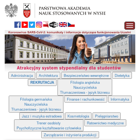
Rozwi
nawiga
Administracja
Architektura
Bezpieczeństwo wewnętrzne
Dietetyka
REKRUTACJA
Filologia angielska
Nauczycielska
Tłumaczeniowa - język biznesu
Filologia germańska
Finanse i rachunkowość
Informatyka
Nauczycielska
Tłumaczeniowa - język biznesu
Jazz i muzyka estradowa
Kosmetologia
Pielęgniarstwo
Trener osobisty
Ratownictwo medyczne
Psychofizyczne kształtowanie człowieka
Zarządzanie i inżynieria produkcji