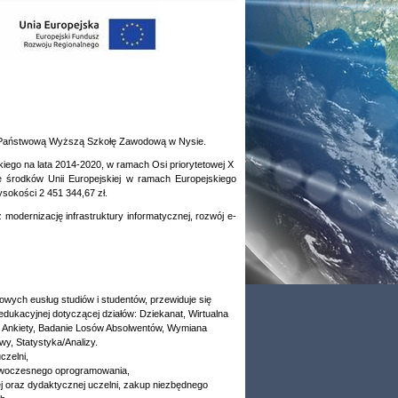
ez Państwową Wyższą Szkołę Zawodową w Nysie.
go na lata 2014-2020, w ramach Osi priorytetowej X 
ze środków Unii Europejskiej w ramach Europejskiego
sokości 2 451 344,67 zł.
 modernizację infrastruktury informatycznej, rozwój e-
owych eusług studiów i studentów, przewiduje się
ukacyjnej dotyczącej działów: Dziekanat, Wirtualna
i, Ankiety, Badanie Losów Absolwentów, Wymiana
y, Statystyka/Analizy.
czelni,
nowoczesnego oprogramowania,
j oraz dydaktycznej uczelni, zakup niezbędnego