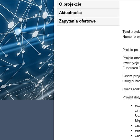
O projekcie
Aktualności
Zapytania ofertowe
Tytuł proje
Numer proj
Projekt pn
Projekt ot
Inwestycje
Funduszu R
Celem proje
usług publ
Okres reali
Projekt dot
roz
zin
Ucz
Mię
zap
rea
zak