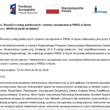
ktu:
Rozwój e-usług publicznych i sytemu zarządzania w PWSZ w Nysie
ektu:
RPOP.10.03.00-16-0004/17
. Rozwój e-usług publicznych i sytemu zarządzania w PWSZ w Nysie realizowany jest prz
rzymał dofinansowanie w ramach Regionalnego Programu Operacyjnego Województwa Opolskie
 w infrastrukturę społeczną, Działanie 10.3 E-usługi publiczne. Jest współfinansowany 
ozwoju Regionalnego. Na realizację projektu PWSZ w Nysie otrzymała dofinansowanie w wy
ktu jest wzrost jakości i efektywności zarządzania oraz komunikacji elektronicznej poprzez
icznych i sytemu zarządzania w PWSZ w Nysie.
zacji projektu: 13-01-2014 do 30-11-2019.
yczy:
szerzenia funkcjonalności infrastruktury informatycznej, w tym aplikacji i systemów bazodan
formatyzować obszary funkcjonalne oparte na nowoczesnym rozwiązaniu w obrębie części ed
elnia, Stypendium, Planowanie i Zarządzanie Dydaktyką, Zapisy, Krajowe Ramy Kwalifikacj
dzyuczelniana  Erasmus, Biuro Karier, Internetowa Rekrutacja Kandydatów, Dorobek Naukow
ewnienia dostępu do elektronicznych baz bibliotek cyfrowych dla studentów i pracowników u
lizacja projektu zapewni modernizację systemu zarządzania uczelnią poprzez wdrożenie 
res projektu będzie obejmował zakup i wdrożenie oprogramowania w części administracyjne